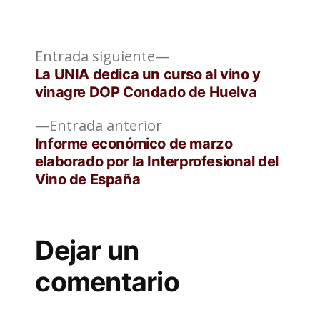
Entrada
Navegación
Entrada siguiente
siguiente:
La UNIA dedica un curso al vino y
de
vinagre DOP Condado de Huelva
entradas
Entrada
Entrada anterior
anterior:
Informe económico de marzo
elaborado por la Interprofesional del
Vino de España
Dejar un
comentario