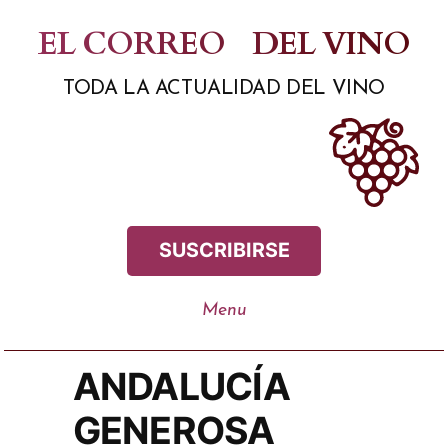
Saltar
EL CORREO
DEL VINO
al
TODA LA ACTUALIDAD DEL VINO
contenido
SUSCRIBIRSE
ANDALUCÍA
GENEROSA