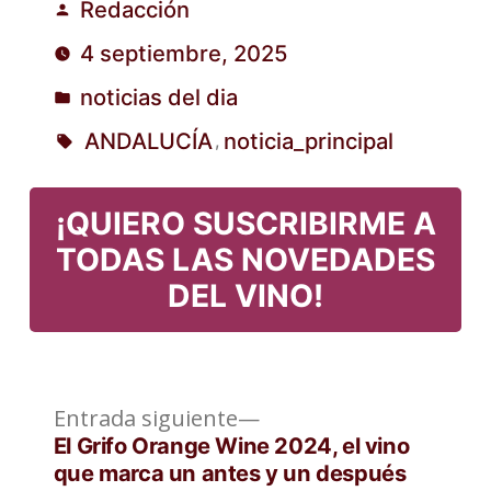
Redacción
Publicado
4 septiembre, 2025
por
noticias del dia
Publicado
ANDALUCÍA
noticia_principal
,
en
Etiquetas:
¡QUIERO SUSCRIBIRME A
TODAS LAS NOVEDADES
DEL VINO!
Entrada
Navegación
Entrada siguiente
siguiente:
El Grifo Orange Wine 2024, el vino
de
que marca un antes y un después