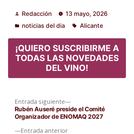
Redacción
13 mayo, 2026
Publicado
noticias del dia
Alicante
por
Publicado
Etiquetas:
en
¡QUIERO SUSCRIBIRME A
TODAS LAS NOVEDADES
DEL VINO!
Entrada
Navegación
Entrada siguiente
siguiente:
Rubén Auseré preside el Comité
de
Organizador de ENOMAQ 2027
entradas
Entrada
Entrada anterior