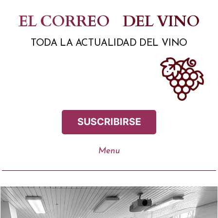
Saltar
EL CORREO
DEL VINO
al
TODA LA ACTUALIDAD DEL VINO
contenido
SUSCRIBIRSE