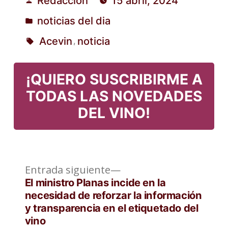
Redacción
15 abril, 2024
Publicado
noticias del dia
por
Publicado
Acevin
noticia
,
en
Etiquetas:
¡QUIERO SUSCRIBIRME A
TODAS LAS NOVEDADES
DEL VINO!
Entrada
Navegación
Entrada siguiente
siguiente:
El ministro Planas incide en la
de
necesidad de reforzar la información
y transparencia en el etiquetado del
entradas
vino