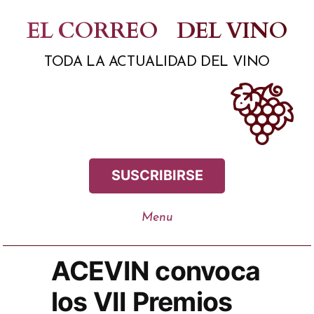
Saltar
EL CORREO
DEL VINO
al
TODA LA ACTUALIDAD DEL VINO
contenido
SUSCRIBIRSE
ACEVIN convoca
los VII Premios