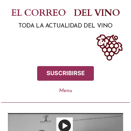
Saltar
EL CORREO
DEL VINO
al
TODA LA ACTUALIDAD DEL VINO
contenido
SUSCRIBIRSE