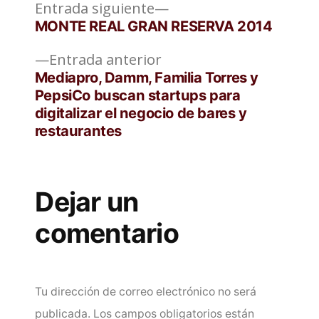
Entrada
Navegación
Entrada siguiente
siguiente:
MONTE REAL GRAN RESERVA 2014
de
Entrada
Entrada anterior
entradas
anterior:
Mediapro, Damm, Familia Torres y
PepsiCo buscan startups para
digitalizar el negocio de bares y
restaurantes
Dejar un
comentario
Tu dirección de correo electrónico no será
publicada.
Los campos obligatorios están