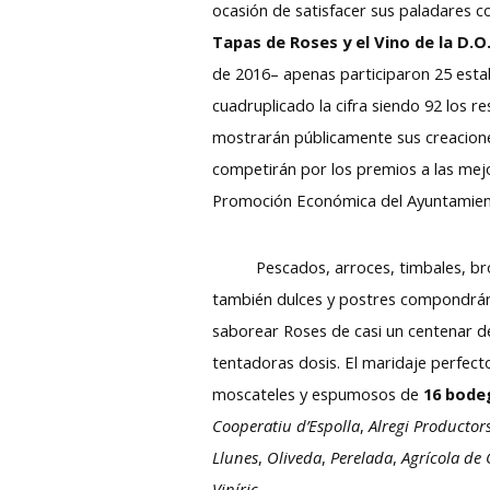
ocasión de satisfacer sus paladares c
Tapas de Roses y el Vino de la D.
de 2016­­– apenas participaron 25 esta
cuadruplicado la cifra siendo 92 los 
mostrarán públicamente sus creacione
competirán por los premios a las mejo
Promoción Económica del Ayuntamien
Pescados, arroces, timbales, broc
también dulces y postres compondrán
saborear Roses de casi un centenar 
tentadoras dosis. El maridaje perfect
moscateles y espumosos de
16 bode
Cooperatiu d’Espolla
,
Alregi Productor
Llunes
,
Oliveda
,
Perelada
,
Agrícola de 
Viníric.