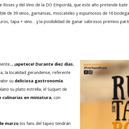
de Roses y del Vino de la DO Empordà, que este año pretende batir 
ble de 39 vinos, garnatxas, moscateles y espumosos de 16 bodega
ros, tapa + vino… y la posibilidad de ganar sabrosos premios parti
lmente
… ¡apetece!
Durante diez días
,
a, la localidad gerundense, referente
valor su
deliciosa gastronomía
.
ano su plato estrella, el Suquet de
 culinarias en miniatura
, con
 de marzo
los fans del tapeo tendrán