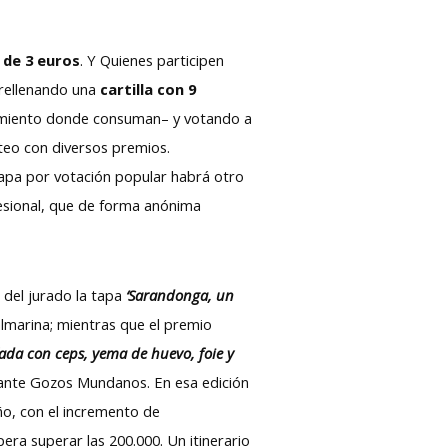
s de 3 euros
. Y Quienes participen
 rellenando una
cartilla con 9
imiento donde consuman– y votando a
rteo con diversos premios.
Tapa por votación popular habrá otro
esional, que de forma anónima
 del jurado la tapa
‘Sarandonga, un
almarina; mientras que el premio
fada con ceps, yema de huevo, foie y
rante Gozos Mundanos. En esa edición
ño, con el incremento de
era superar las 200.000. Un itinerario