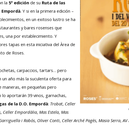
on la
5ª edición
de su
Ruta de las
O. Empordà
. Y si en la primera edición –
blecimientos, en un exitoso lustro se ha
restaurantes y bares rosenses que
s, una por establecimiento. Y
res tapas en esta iniciativa del Àrea de
to de Roses.
hetas, carpaccios, tartars… pero
 un año más la suculenta oferta para
de maneras, en pequeñas pero
o lo aportarán 39 vinos, garnachas,
gas de la D.O. Empordà
:
Trobat
,
Celler
s
,
Celler Empordàlia
,
Mas Estela
,
Mas
Garriguella i Rabós
,
Oliver Conti
,
Celler Arché Pagès
,
Masia Serra
,
AV