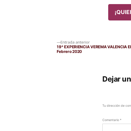
¡QUIE
Navegación
Entrada
Entrada anterior
anterior:
19ª EXPERIENCIA VEREMA VALENCIA E
Febrero 2020
de
entradas
Dejar u
Tu dirección de cor
Comentario
*