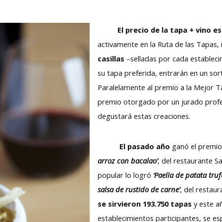
El precio de la tapa + vino e
activamente en la Ruta de las Tapas,
casillas
–selladas por cada establec
su tapa preferida, entrarán en un so
Paralelamente al premio a la Mejor 
premio otorgado por un jurado prof
degustará estas creaciones.
El pasado año
ganó el premio
arroz con bacalao’
, del restaurante S
popular lo logró
‘Paella de patata tru
salsa de rustido de carne’
, del restau
se sirvieron 193.750 tapas
y este a
establecimientos participantes, se esp