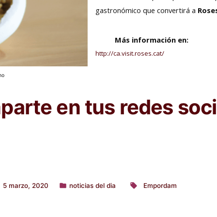
gastronómico que convertirá a
Rose
Más información en:
http://ca.visit.roses.cat/
no
arte en tus redes soci
5 marzo, 2020
noticias del dia
Empordam
Publicado
Etiquetas:
en