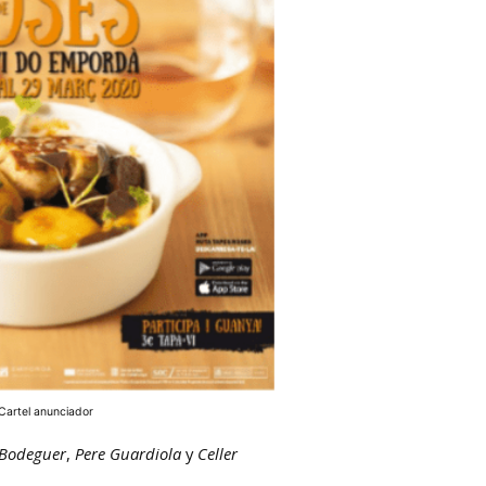
Cartel anunciador
 Bodeguer
,
Pere Guardiola
y
Celler