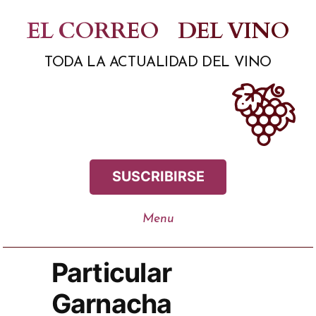
Saltar
EL CORREO
DEL VINO
al
TODA LA ACTUALIDAD DEL VINO
contenido
SUSCRIBIRSE
Particular
Garnacha