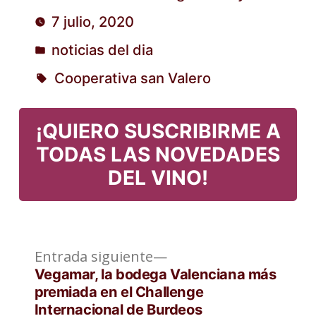
Publicado
7 julio, 2020
por
noticias del dia
Publicado
Cooperativa san Valero
en
Etiquetas:
¡QUIERO SUSCRIBIRME A
TODAS LAS NOVEDADES
DEL VINO!
Entrada
Navegación
Entrada siguiente
siguiente:
Vegamar, la bodega Valenciana más
de
premiada en el Challenge
Internacional de Burdeos