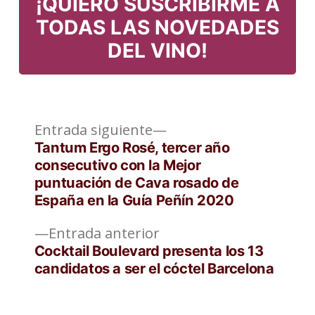
¡QUIERO SUSCRIBIRME A
TODAS LAS NOVEDADES
DEL VINO!
Entrada
Navegación
Entrada siguiente
siguiente:
Tantum Ergo Rosé, tercer año
de
consecutivo con la Mejor
puntuación de Cava rosado de
entradas
España en la Guía Peñín 2020
Entrada
Entrada anterior
anterior:
Cocktail Boulevard presenta los 13
candidatos a ser el cóctel Barcelona