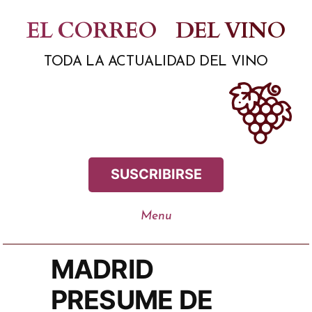
Saltar
EL CORREO
DEL VINO
al
TODA LA ACTUALIDAD DEL VINO
contenido
SUSCRIBIRSE
MADRID
PRESUME DE