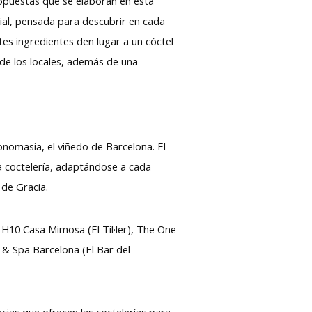
opuestas que se elaboran en esta
ial, pensada para descubrir en cada
tes ingredientes den lugar a un cóctel
 de los locales, además de una
tonomasia, el viñedo de Barcelona. El
la coctelería, adaptándose a cada
 de Gracia.
, H10 Casa Mimosa (El Til·ler), The One
 & Spa Barcelona (El Bar del
ncias que ofrecen las coctelerías para