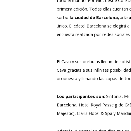
todo el mundo. Por ello, desde Cockta
primera edición. Todas ellas cuentan
sorbo
la ciudad de Barcelona, a t
único. El cóctel Barcelona se elegirá 
encuesta realizada por redes sociales al
El Cava y sus burbujas llenan de sofis
Cava gracias a sus infinitas posibilid
propuesta y llenando las copas de tod
Los participantes son
: Sintonia, Mr
Barcelona, Hotel Royal Passeig de Grà
Majestic), Claris Hotel & Spa y Mandar
Además, durante los diez días que se c