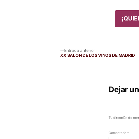
¡QUIE
Navegación
Entrada
Entrada anterior
anterior:
XX SALÓN DE LOS VINOS DE MADRID
de
entradas
Dejar u
Tu dirección de cor
Comentario
*