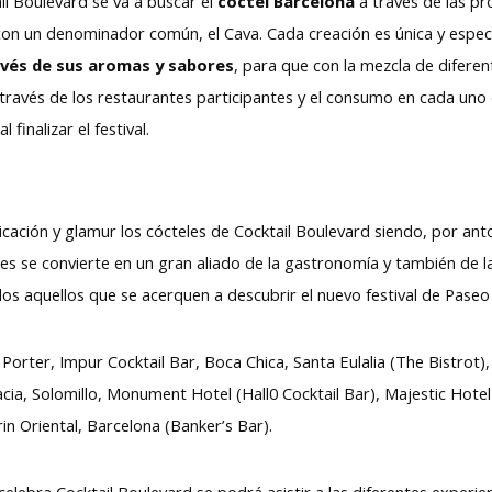
il Boulevard se va a buscar el
cóctel Barcelona
a través de las pr
 con un denominador común, el Cava. Cada creación es única y espec
ravés de sus aromas y sabores
, para que con la mezcla de diferen
a través de los restaurantes participantes y el consumo en cada uno
 finalizar el festival.
ticación y glamur los cócteles de Cocktail Boulevard siendo, por an
ades se convierte en un gran aliado de la gastronomía y también de 
os aquellos que se acerquen a descubrir el nuevo festival de Paseo
. Porter, Impur Cocktail Bar, Boca Chica, Santa Eulalia (The Bistrot)
cia, Solomillo, Monument Hotel (Hall0 Cocktail Bar), Majestic Hotel
in Oriental, Barcelona (Banker’s Bar).
elebra Cocktail Boulevard se podrá asistir a las diferentes experie