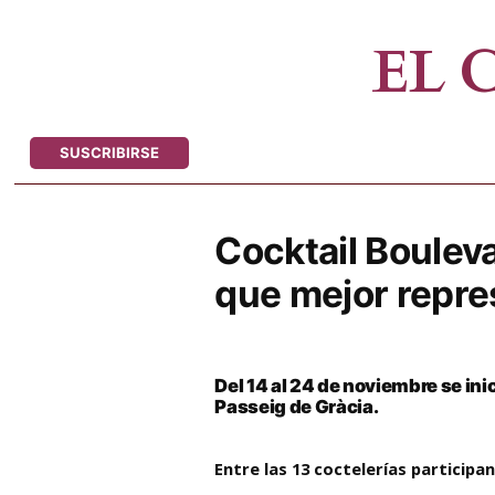
Saltar
al
EL
contenido
SUSCRIBIRSE
Cocktail Bouleva
que mejor repre
Del 14 al 24 de noviembre se ini
Passeig de Gràcia.
Entre las 13 coctelerías participa